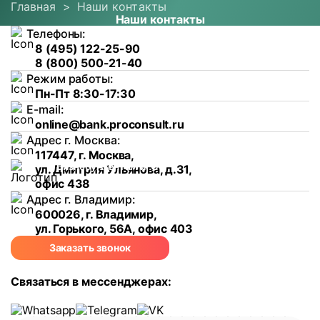
Главная
>
Наши контакты
Наши контакты
Наши
Телефоны:
контакты
8 (495) 122-25-90
8 (800) 500-21-40
Режим работы:
Пн-Пт 8:30-17:30
E-mail:
online@bank.proconsult.ru
Адрес г. Москва:
117447, г. Москва,
Пн-Пт
8
Бизнесу
Агентам и
О
Блог
Проекты
ул. Дмитрия Ульянова, д.31,
8:30-
партнерам
компании
17:30
офис 438
Адрес г. Владимир:
600026, г. Владимир,
ул. Горького, 56А, офис 403
Заказать звонок
Связаться в мессенджерах: