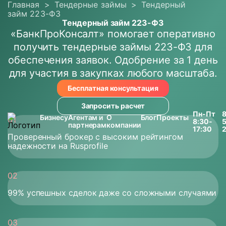
Главная
>
Тендерные займы
>
Тендерный
займ 223-ФЗ
Тендерный займ 223-ФЗ
«БанкПроКонсалт» помогает оперативно
получить тендерные займы 223-ФЗ для
обеспечения заявок. Одобрение за 1 день
для участия в закупках любого масштаба.
Бесплатная консультация
Запросить расчет
Пн-Пт
8
Бизнесу
Агентам и
О
Блог
Проекты
8:30-
партнерам
компании
17:30
Проверенный брокер с высоким рейтингом
надежности на Rusprofile
99% успешных сделок даже со сложными случаями