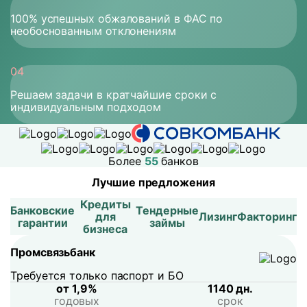
100% успешных обжалований в ФАС по
необоснованным отклонениям
Решаем задачи в кратчайшие сроки с
индивидуальным подходом
Банки
партнеры
Более
55
банков
Лучшие предложения
Кредиты
Банковские
Тендерные
для
Лизинг
Факторинг
гарантии
займы
бизнеса
Промсвязьбанк
Требуется только паспорт и БО
от 1,9%
1140 дн.
годовых
срок