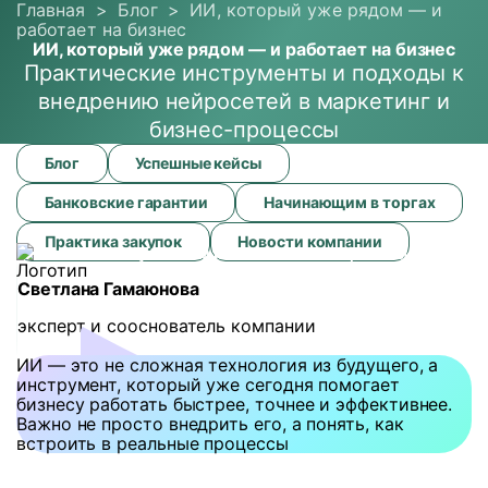
Главная
>
Блог
>
ИИ, который уже рядом — и
работает на бизнес
ИИ, который уже рядом — и работает на бизнес
Практические инструменты и подходы к
внедрению нейросетей в маркетинг и
бизнес-процессы
ИИ,
Блог
Успешные кейсы
который
уже
Банковские гарантии
Начинающим в торгах
рядом
—
Практика закупок
Новости компании
Пн-Пт
8
и
Бизнесу
Агентам и
О
Блог
Проекты
8:30-
работает
партнерам
компании
17:30
Светлана Гамаюнова
на
бизнес
эксперт и сооснователь компании
ИИ — это не сложная технология из будущего, а
инструмент, который уже сегодня помогает
бизнесу работать быстрее, точнее и эффективнее.
Важно не просто внедрить его, а понять, как
встроить в реальные процессы