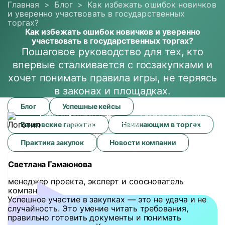
Главная
>
Блог
>
Как избежать ошибок новичков
и уверенно участвовать в государственных
торгах?
Как избежать ошибок новичков и уверенно
участвовать в государственных торгах?
Пошаговое руководство для тех, кто
впервые сталкивается с госзакупками и
хочет понимать правила игры, не теряясь
в законах и площадках.
Как
Блог
Успешные кейсы
избежать
Пн-Пт
8
Бизнесу
Агентам и
О
Блог
Проекты
ошибок
8:30-
Банковские гарантии
партнерам
компании
Начинающим в торгах
новичков
17:30
и
Практика закупок
Новости компании
уверенно
участвовать
Светлана Гамаюнова
в
государственных
менеджер проекта, эксперт и сооснователь
торгах?
компании
Успешное участие в закупках — это не удача и не
случайность. Это умение читать требования,
правильно готовить документы и понимать