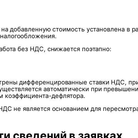
банковская
гарантия
га на добавленную стоимость установлена в
 налогообложения.
абота без НДС, снижается поэтапно:
трены дифференцированные ставки НДС, пр
существляется автоматически при превышени
м коэффициента-дефлятора.
 НДС не является основанием для пересмотр
и сведений в заявках