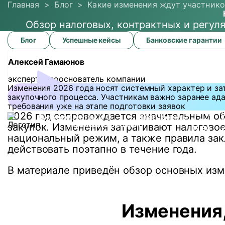
Главная
>
Блог
>
Какие изменения ждут участнико
Обзор налоговых, контрактных и регуля
Какие
Блог
Успешные кейсы
Банковские гарантии
изменения
ждут
Алексей Гамаюнов
участников
закупок
эксперт и сооснователь компании
в
Изменения 2026 года носят системный характер и за
2026
закупочного процесса. Участникам важно заранее ад
году?
требования уже на этапе подготовки заявок
Пн-Пт
8
2026 год сопровождается значительным об
Бизнесу
Агентам и
О
Блог
Проекты
8:30-
партнерам
компании
закупок. Изменения затрагивают налоговое
17:30
национальный режим, а также правила зак
действовать поэтапно в течение года.
В материале приведён обзор основных изм
Изменения,