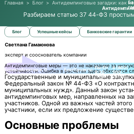
Ба
Главная
>
Блог
>
Антидемпинговые загадки: как не
га
Антидемпинго
Разбираем статью 37 44-ФЗ простым
Антидемпинговые
Блог
Успешные кейсы
Банковские гарантии
загадки:
как
Светлана Гамаюнова
не
ошибиться
эксперт и сооснователь компании
в
расчётах
Антидемпинговые меры — это не наказание за низкую
обеспечения
Пн-Пт
8 (800)
Бизнесу
Агентам и
О
Блог
Проекты
устойчивости. Ошибка в расчётах здесь обходится с
контракта?
8:30-
500-
партнерам
компании
Государственные и муниципальные закупк
17:30
21-40
Федеральный закон № 44-ФЗ «О контрактной
муниципальных нужд». Данный закон устан
антидемпинговых мер, направленных на за
участников. Одной из важных частей этого
участники, если их предложение существ
Основные проблемы