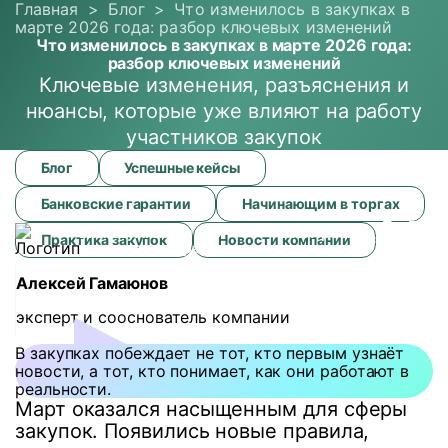
Главная
>
Блог
>
Что изменилось в закупках в
марте 2026 года: разбор ключевых изменений
Что изменилось в закупках в марте 2026 года:
разбор ключевых изменений
Ключевые изменения, разъяснения и
нюансы, которые уже влияют на работу
участников закупок
Что
Блог
Успешные кейсы
изменилось
в
Банковские гарантии
Начинающим в торгах
закупках
Пн-Пт
8
в
Бизнесу
Агентам и
О
Блог
Проекты
Практика закупок
Новости компании
8:30-
марте
партнерам
компании
17:30
2026
Алексей Гамаюнов
года:
разбор
эксперт и сооснователь компании
ключевых
изменений
В закупках побеждает не тот, кто первым узнаёт
новости, а тот, кто понимает, как они работают в
реальности.
Март оказался насыщенным для сферы
закупок. Появились новые правила,