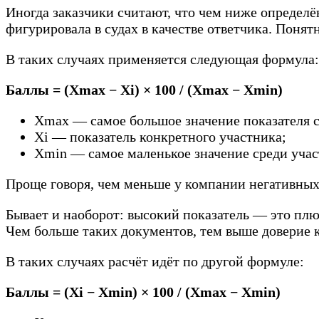
Иногда заказчики считают, что чем ниже определё
фигурировала в судах в качестве ответчика. Понят
В таких случаях применяется следующая формула:
Баллы = (Хmax − Хi) × 100 / (Хmax − Хmin)
Хmax — самое большое значение показателя с
Хi — показатель конкретного участника;
Хmin — самое маленькое значение среди учас
Проще говоря, чем меньше у компании негативных
Бывает и наоборот: высокий показатель — это плю
Чем больше таких документов, тем выше доверие 
В таких случаях расчёт идёт по другой формуле:
Баллы = (Хi − Хmin) × 100 / (Хmax − Хmin)