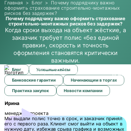
Главная
>
Блог
>
Почему подрядчику важно
оформить страхование строительно-монтажных
рисков без задержек?
Почему подрядчику важно оформить страхование
строительно-монтажных рисков без задержек?
Когда сроки выхода на объект жёсткие, а
заказчик требует полис «без единой
правки», скорость и точность
оформления становятся критически
важными.
Пн-Пт
8
Почему
Бизнесу
Агентам и
О
Блог
Проекты
Блог
Успешные кейсы
8:30-
подрядчику
партнерам
компании
17:30
важно
Банковские гарантии
Начинающим в торгах
оформить
страхование
Практика закупок
Новости компании
строительно-
монтажных
Ирина
рисков
без
менеджер проекта
задержек?
Мы выдали полис точно в срок, и заказчик принял
его с первого раза. Клиент смог выйти на объект в
нужную дату, избежав срыва графика и возможных