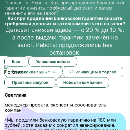
Главная
>
Блог
>
Как при продлении банковской
гарантии снизить требуемый депозит и затем
заменить его на залог?
Как при продлении банковской гарантии снизить
требуемый депозит и затем заменить его на залог?
Депозит снижен вдвое — с 20 % до 10 %,
а после выдачи гарантии заменён на
залог. Работы продолжились без
остановок.
Как
Блог
Успешные кейсы
при
Пн-Пт
8
Бизнесу
Агентам и
О
Блог
Проекты
продлении
8:30-
Банковские гарантии
партнерам
компании
Начинающим в торгах
банковской
17:30
гарантии
Практика закупок
Новости компании
снизить
требуемый
Светлана
депозит
и
менеджер проекта, эксперт и сооснователь
затем
компании
заменить
его
«Мы продлили банковскую гарантию на 180 млн
на
рублей, хотя заказчик сократил авансирование.
залог?